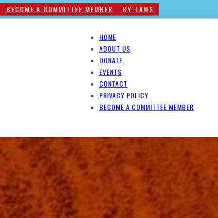
BECOME A COMMITTEE MEMBER
BY-LAWS
HOME
ABOUT US
DONATE
EVENTS
CONTACT
PRIVACY POLICY
BECOME A COMMITTEE MEMBER