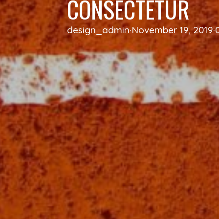
CONSECTETUR
design_admin
·
November 19, 2019
·